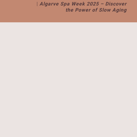
|
Algarve Spa Week 2025 – Discover
the Power of Slow Aging
Algarve Spa Week regressa de 15 a 23 de
novembro com experiências únicas de bem-
estar dedicadas ao “Slow Aging”
O Algarve prepara-se para receber mais uma
edição do
Algarve Spa Week
, que decorrerá
entre os dias
15 e 23 de novembro
, reunindo
alguns dos mais prestigiados spas da região
num evento dedicado ao bem-estar, à saúde e
ao equilíbrio.